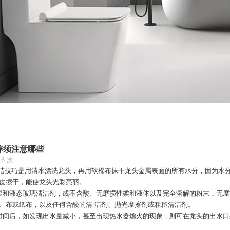
养须注意哪些
16 次
巧是用清水漂洗龙头，再用软棉布抹干龙头金属表面的所有水分，因为水分
皮擦干，能使龙头光彩亮丽。
液态玻璃清洁剂，或不含酸、无磨损性柔和液体以及完全溶解的粉末，无摩擦
、布或纸布，以及任何含酸的清 洁剂、抛光摩擦剂或粗糙清洁剂。
后，如发现出水量减小，甚至出现热水器熄火的现象，则可在龙头的出水口处